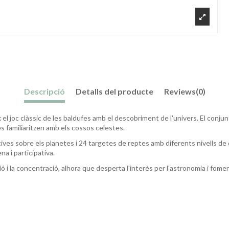
Descripció
Detalls del producte
Reviews
(0)
l joc clàssic de les baldufes amb el descobriment de l'univers. El conjun
es familiaritzen amb els cossos celestes.
tives sobre els planetes i 24 targetes de reptes amb diferents nivells de 
a i participativa.
ó i la concentració, alhora que desperta l'interès per l'astronomia i foment