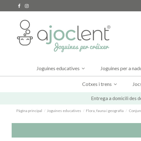
Joguines educatives
Joguines per a na
Cotxes i trens
Joc
Entrega a domicili des d
Pàgina principal
Joguines educatives
Flora, fauna i geografía
Conjunt