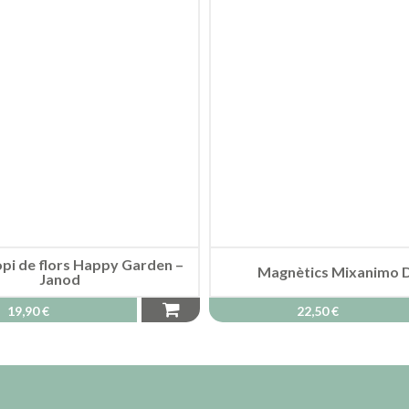
pi de flors Happy Garden –
Magnètics Mixanimo 
Janod
19,90 €
22,50 €