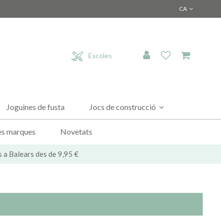
CA
Escoles
Joguines de fusta
Jocs de construcció
es marques
Novetats
s a Balears des de 9,95 €