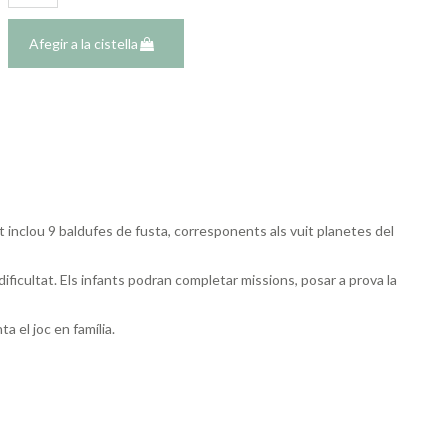
Afegir a la cistella
t inclou 9 baldufes de fusta, corresponents als vuit planetes del
dificultat. Els infants podran completar missions, posar a prova la
a el joc en família.