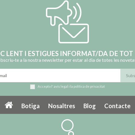
OC LENT I ESTIGUES INFORMAT/DA DE TOT 
bscriu‑te a la nostra newsletter per estar al dia de totes les noveta
Accepto l'
avís legal
i la
política de privacitat
Botiga
Nosaltres
Blog
Contacte