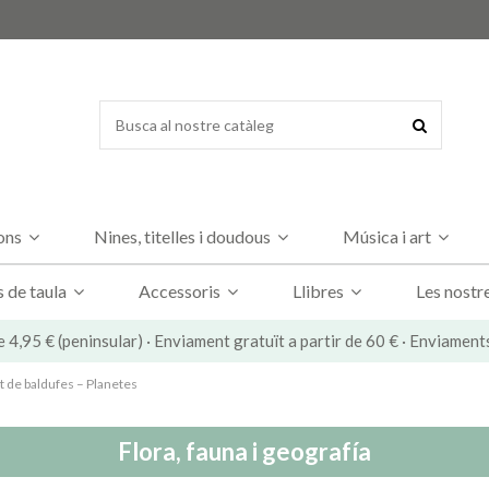
dons
Nines, titelles i doudous
Música i art
s de taula
Accessoris
Llibres
Les nostr
e 4,95 € (peninsular) · Enviament gratuït a partir de 60 € · Enviament
 de baldufes – Planetes
Flora, fauna i geografía