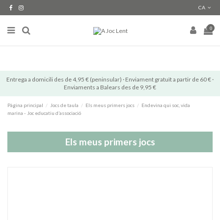
CA
0
Entrega a domicili des de 4,95 € (peninsular) · Enviament gratuït a partir de 60 € ·
Enviaments a Balears des de 9,95 €
Pàgina principal
Jocs de taula
Els meus primers jocs
Endevina qui soc, vida
marina - Joc educatiu d’associació
Els meus primers jocs