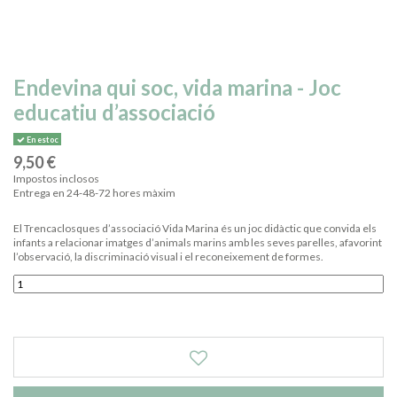
Endevina qui soc, vida marina - Joc
educatiu d’associació
En estoc
9,50 €
Impostos inclosos
Entrega en 24-48-72 hores màxim
El Trencaclosques d’associació Vida Marina és un joc didàctic que convida els
infants a relacionar imatges d’animals marins amb les seves parelles, afavorint
l’observació, la discriminació visual i el reconeixement de formes.