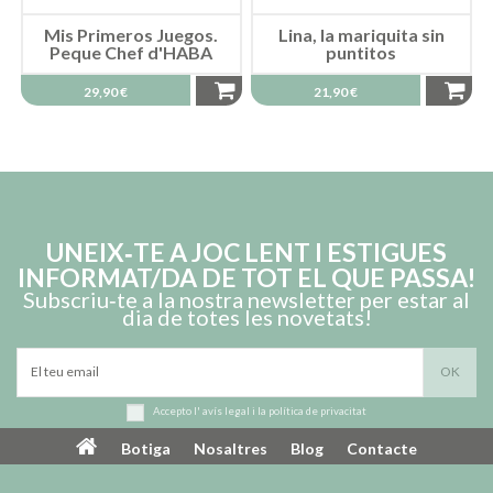
Mis Primeros Juegos.
Lina, la mariquita sin
Peque Chef d'HABA
puntitos
29,90 €
21,90 €
UNEIX‑TE A JOC LENT I ESTIGUES
INFORMAT/DA DE TOT EL QUE PASSA!
Subscriu‑te a la nostra newsletter per estar al
dia de totes les novetats!
Accepto l'
avís legal
i la
política de privacitat
Mis primeros juegos
Good Night de LONDJI
¡Recoger y ordenar!
Botiga
Nosaltres
Blog
Contacte
d'HABA
34,90 €
17,50 €