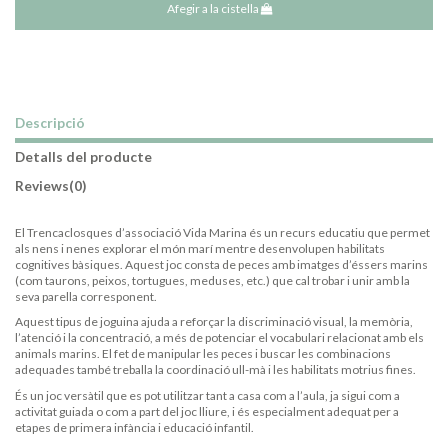
Afegir a la cistella
Descripció
Detalls del producte
Reviews
(0)
El Trencaclosques d’associació Vida Marina és un recurs educatiu que permet
als nens i nenes explorar el món marí mentre desenvolupen habilitats
cognitives bàsiques. Aquest joc consta de peces amb imatges d’éssers marins
(com taurons, peixos, tortugues, meduses, etc.) que cal trobar i unir amb la
seva parella corresponent.
Aquest tipus de joguina ajuda a reforçar la discriminació visual, la memòria,
l’atenció i la concentració, a més de potenciar el vocabulari relacionat amb els
animals marins. El fet de manipular les peces i buscar les combinacions
adequades també treballa la coordinació ull-mà i les habilitats motrius fines.
És un joc versàtil que es pot utilitzar tant a casa com a l’aula, ja sigui com a
activitat guiada o com a part del joc lliure, i és especialment adequat per a
etapes de primera infància i educació infantil.