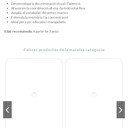
Desenvolupa la discriminació visual i l’atenció
Afavoreix la coordinació ull-mà i la motricitat fina
Amplia el vocabulari de temes marins
Estimula la memòria i la concentració
Ideal per a joc educatiu i manipulatiu
Edat recomanada:
A partir de 3 anys
4 altres productes de la mateixa categoria: