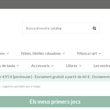
dons
Nines, titelles i doudous
Música i art
s de taula
Accessoris
Llibres
Les nostr
e 4,95 € (peninsular) · Enviament gratuït a partir de 60 € · Enviament
 – Joguines portàtils per a viatjar
Els meus primers jocs