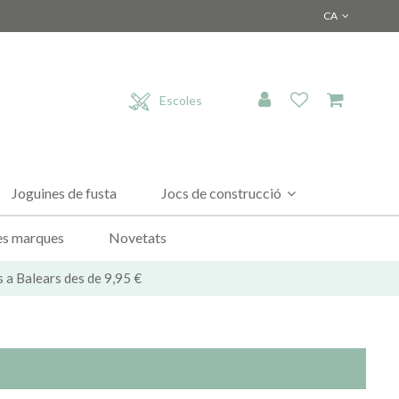
CA
Escoles
Joguines de fusta
Jocs de construcció
es marques
Novetats
s a Balears des de 9,95 €