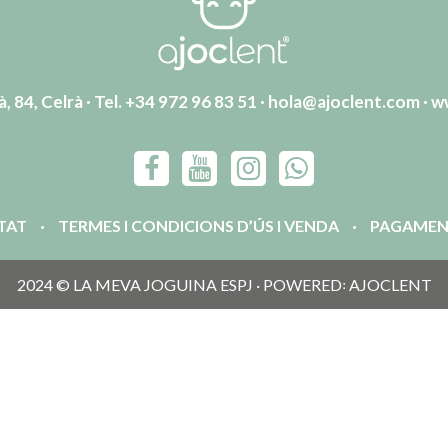
, 84, Celrà · Tel. +34 972 96 83 51 ·
hola@ajoclent.com
·
w
ITAT
TERMES I CONDICIONS D’ÚS I VENDA
PAGAMEN
2024 © LA MEVA JOGUINA ESPJ · POWERED꞉ AJOCLENT