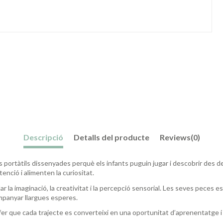
Descripció
Detalls del producte
Reviews
(0)
s portàtils dissenyades perquè els infants puguin jugar i descobrir des de
tenció i alimenten la curiositat.
r la imaginació, la creativitat i la percepció sensorial. Les seves peces 
ompanyar llargues esperes.
r que cada trajecte es converteixi en una oportunitat d’aprenentatge i 