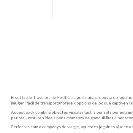
El set Little Travelers de Petit Collage és una proposta de joguine
lleuger i fàcil de transportar ofereix opcions de joc que captiven l’a
Aquest pack combina objectes visuals i tàctils pensats per estimula
petites, i resulten ideals per a moments de tranquil·litat o per ac
Perfectes com a companys de viatge, aquestes joguines ajuden a fe