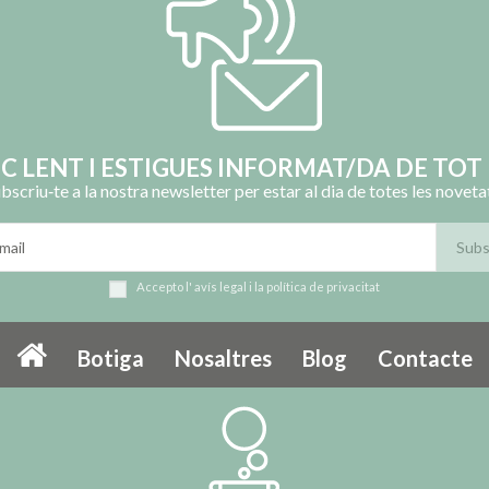
OC LENT I ESTIGUES INFORMAT/DA DE TOT 
bscriu‑te a la nostra newsletter per estar al dia de totes les noveta
Accepto l'
avís legal
i la
política de privacitat
Botiga
Nosaltres
Blog
Contacte