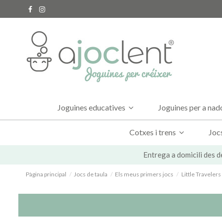
Joguines educatives
Joguines per a na
Cotxes i trens
Joc
Entrega a domicili des d
Pàgina principal
Jocs de taula
Els meus primers jocs
Little Travelers