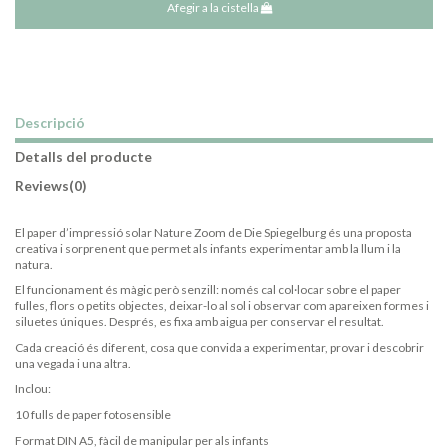
Afegir a la cistella
Descripció
Detalls del producte
Reviews
(0)
El paper d’impressió solar Nature Zoom de Die Spiegelburg és una proposta
creativa i sorprenent que permet als infants experimentar amb la llum i la
natura.
El funcionament és màgic però senzill: només cal col·locar sobre el paper
fulles, flors o petits objectes, deixar-lo al sol i observar com apareixen formes i
siluetes úniques. Després, es fixa amb aigua per conservar el resultat.
Cada creació és diferent, cosa que convida a experimentar, provar i descobrir
una vegada i una altra.
Inclou:
10 fulls de paper fotosensible
Format DIN A5, fàcil de manipular per als infants