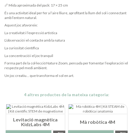
📏 Mida aproximada del pack: 17 × 25 cm
És una activitat ideal per fer a l’aire lliure, aprofitant la llum del sol i connectant
amb l’entorn natural.
Aquest joc afavoreix:
La creativitat i l’expressió artística
L’observació i el contacte amb la natura
La curiositat científica
La concentració i el joc tranquil
Forma part de la col·lecció Nature Zoom, pensada per fomentar l’exploració i el
respecte pel medi ambient.
Un joc creatiu… que transforma el sol en art.
4 altres productes de la mateixa categoria:
Levitació magnètica
Mà robòtica 4M
KidzLabs 4M